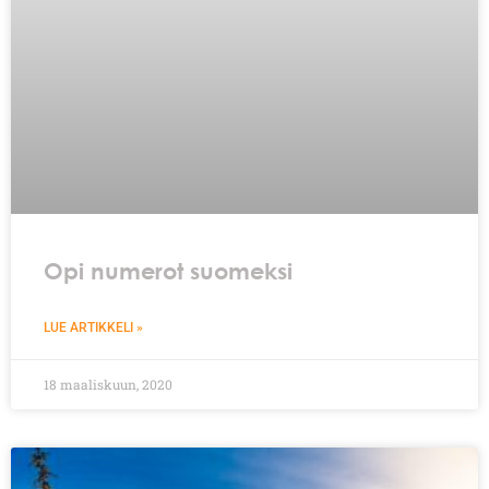
Opi numerot suomeksi
LUE ARTIKKELI »
18 maaliskuun, 2020